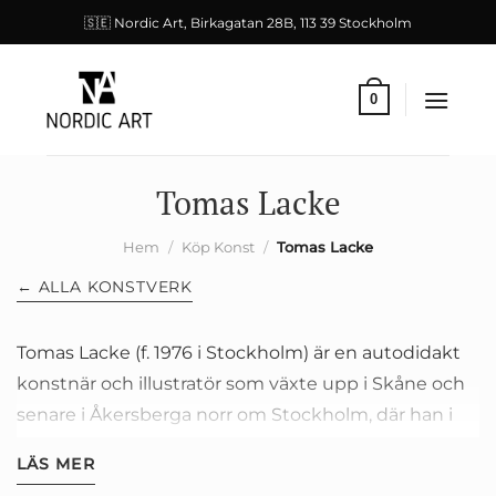
Skip
🇸🇪 Nordic Art, Birkagatan 28B, 113 39 Stockholm
to
content
0
Tomas Lacke
Hem
/
Köp Konst
/
Tomas Lacke
← ALLA KONSTVERK
Tomas Lacke (f. 1976 i Stockholm) är en autodidakt
konstnär och illustratör som växte upp i Skåne och
senare i Åkersberga norr om Stockholm, där han i
dag har ateljé och eget galleri. Han har varit
LÄS MER
konstnärligt verksam sedan 1990-talet och