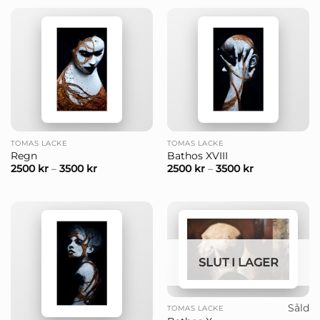
TOMAS LACKE
TOMAS LACKE
Regn
Bathos XVIII
2500
kr
–
3500
kr
2500
kr
–
3500
kr
SLUT I LAGER
Såld
TOMAS LACKE