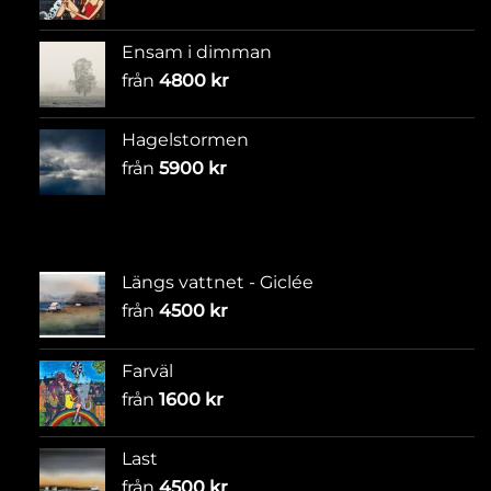
Ensam i dimman
från
4800
kr
Hagelstormen
från
5900
kr
Längs vattnet - Giclée
från
4500
kr
Farväl
från
1600
kr
Last
från
4500
kr