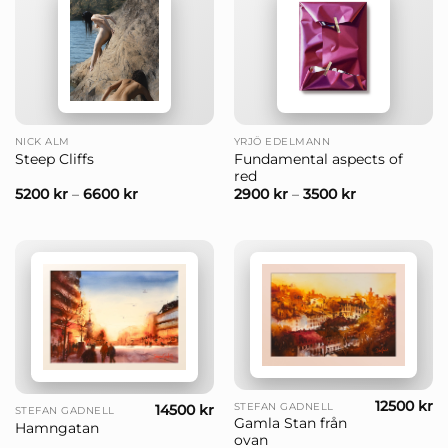
NICK ALM
YRJÖ EDELMANN
Fundamental aspects of
Steep Cliffs
red
5200
kr
–
6600
kr
2900
kr
–
3500
kr
12500
kr
STEFAN GADNELL
14500
kr
STEFAN GADNELL
Gamla Stan från
Hamngatan
ovan