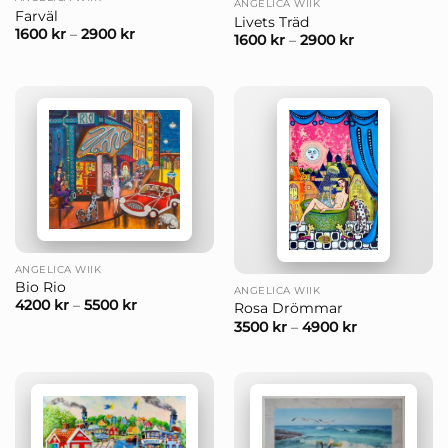
ANGELICA WIIK
Farväl
Livets Träd
1600
kr
–
2900
kr
1600
kr
–
2900
kr
ANGELICA WIIK
Bio Rio
ANGELICA WIIK
4200
kr
–
5500
kr
Rosa Drömmar
3500
kr
–
4900
kr