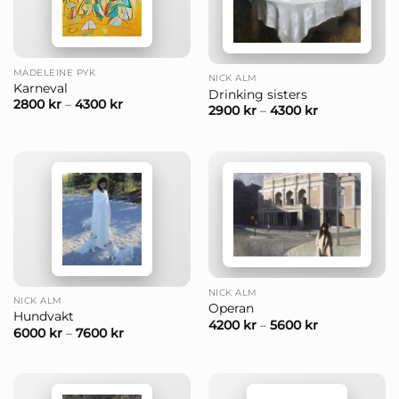
MADELEINE PYK
NICK ALM
Karneval
Drinking sisters
2800
kr
–
4300
kr
2900
kr
–
4300
kr
NICK ALM
NICK ALM
Operan
Hundvakt
4200
kr
–
5600
kr
6000
kr
–
7600
kr