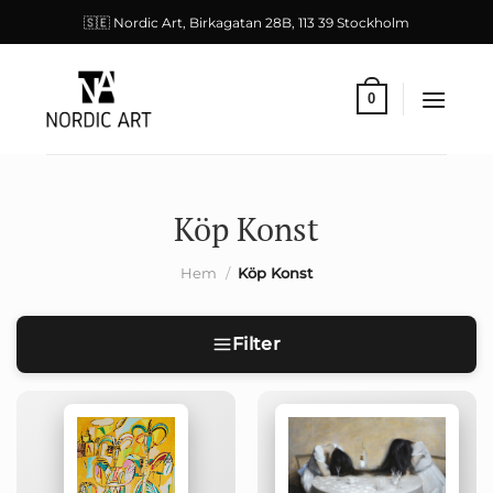
Skip
🇸🇪 Nordic Art, Birkagatan 28B, 113 39 Stockholm
to
content
0
Köp Konst
Hem
/
Köp Konst
Filter