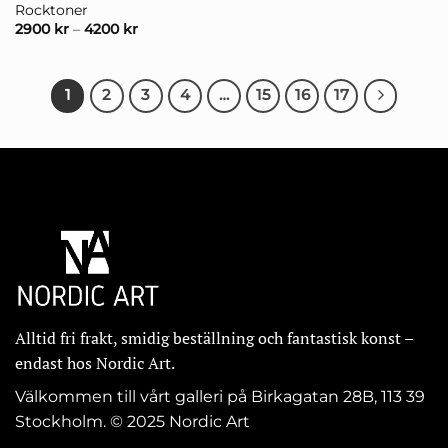
Rocktoner
2900
kr
–
4200
kr
1
2
3
4
…
15
16
17
Alltid fri frakt, smidig beställning och fantastisk konst –
endast hos Nordic Art.
Välkommen till vårt galleri på Birkagatan 28B, 113 39
Stockholm. © 2025 Nordic Art