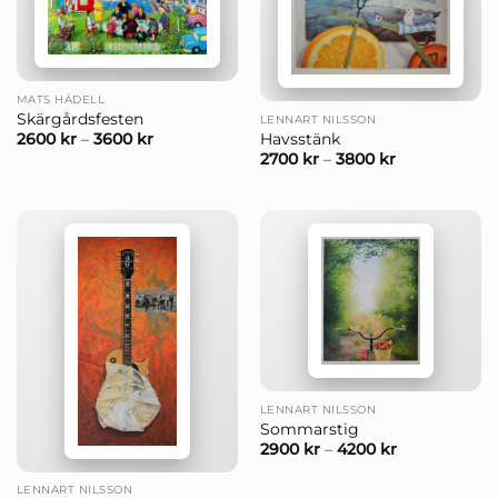
MATS HÅDELL
Skärgårdsfesten
LENNART NILSSON
Havsstänk
2600
kr
–
3600
kr
2700
kr
–
3800
kr
LENNART NILSSON
Sommarstig
2900
kr
–
4200
kr
LENNART NILSSON