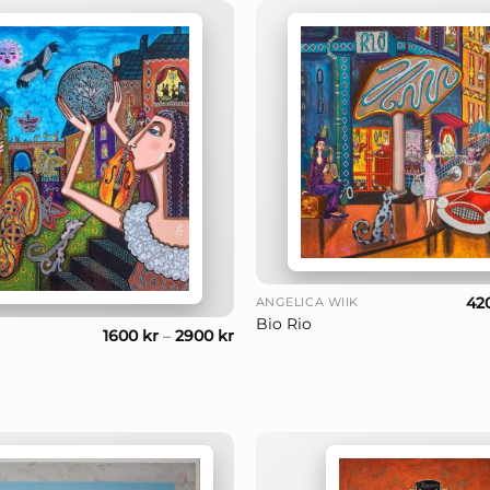
+
42
ANGELICA WIIK
Bio Rio
1600
kr
–
2900
kr