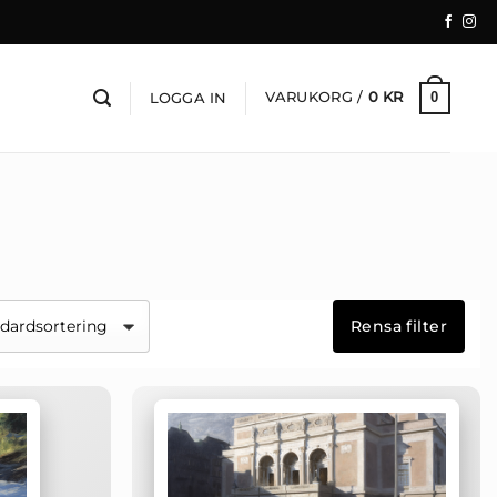
VARUKORG /
0
KR
0
LOGGA IN
Rensa filter