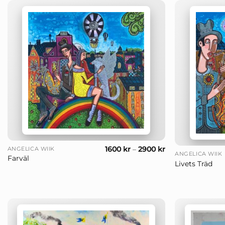
+
+
1600
kr
–
2900
kr
ANGELICA WIIK
ANGELICA WIIK
Farväl
Livets Träd