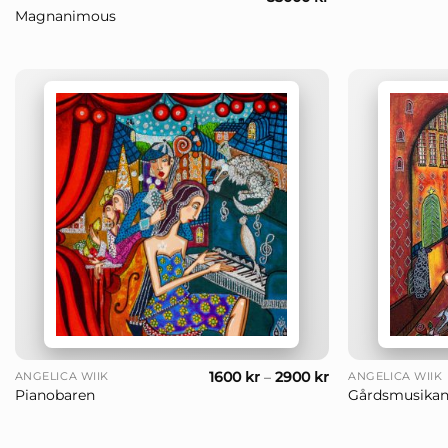
Magnanimous
+
+
1600
kr
–
2900
kr
ANGELICA WIIK
ANGELICA WIIK
Pianobaren
Gårdsmusikan