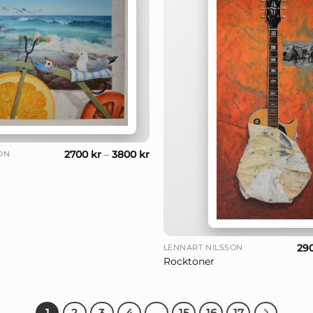
2700
kr
–
3800
kr
ON
+
29
LENNART NILSSON
Rocktoner
1
2
3
4
…
15
16
17