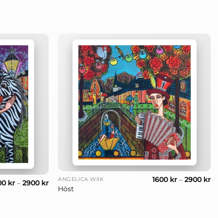
+
1600
kr
–
2900
kr
ANGELICA WIIK
00
kr
–
2900
kr
Höst