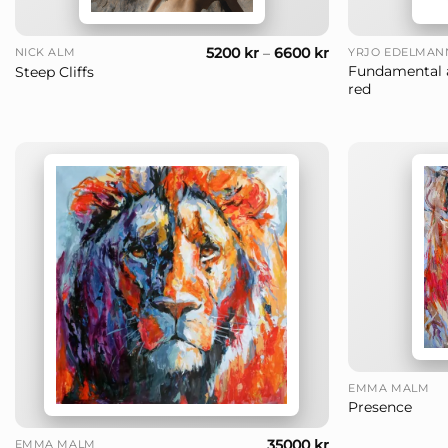
+
+
5200
kr
–
6600
kr
NICK ALM
YRJÖ EDELMAN
Fundamental 
Steep Cliffs
red
+
EMMA MALM
Presence
+
35000
kr
EMMA MALM