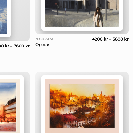
+
4200
kr
–
5600
kr
NICK ALM
Operan
00
kr
–
7600
kr