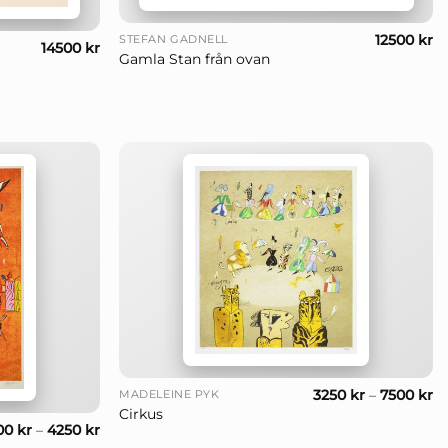
+
12500
kr
STEFAN GADNELL
14500
kr
Gamla Stan från ovan
+
3250
kr
–
7500
kr
MADELEINE PYK
Cirkus
00
kr
–
4250
kr