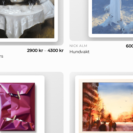
+
60
NICK ALM
2900
kr
–
4300
kr
Hundvakt
rs