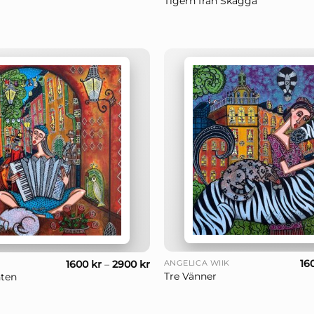
Tigern från Skägga
+
16
1600
kr
–
2900
kr
ANGELICA WIIK
Tre Vänner
ten