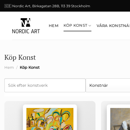
Skip
🇸🇪 Nordic Art, Birkagatan 28B, 113 39 Stockholm
to
content
KÖP KONST
HEM
VÅRA KONSTNÄ
Köp Konst
Hem
/
Köp Konst