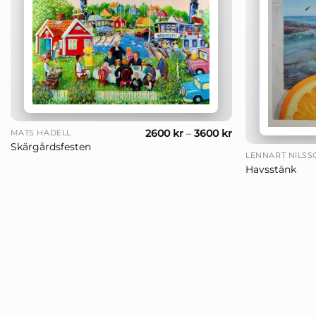
+
+
2600
kr
–
3600
kr
MATS HÅDELL
Skärgårdsfesten
LENNART NILSS
Havsstänk