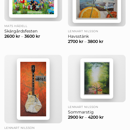
MATS HÅDELL
Skärgårdsfesten
LENNART NILSSON
Havsstänk
2600
kr
–
3600
kr
2700
kr
–
3800
kr
LENNART NILSSON
Sommarstig
2900
kr
–
4200
kr
LENNART NILSSON