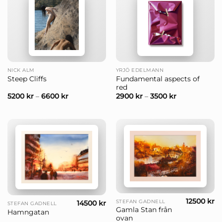
NICK ALM
YRJÖ EDELMANN
Fundamental aspects of
Steep Cliffs
red
5200
kr
–
6600
kr
2900
kr
–
3500
kr
12500
kr
STEFAN GADNELL
14500
kr
STEFAN GADNELL
Gamla Stan från
Hamngatan
ovan