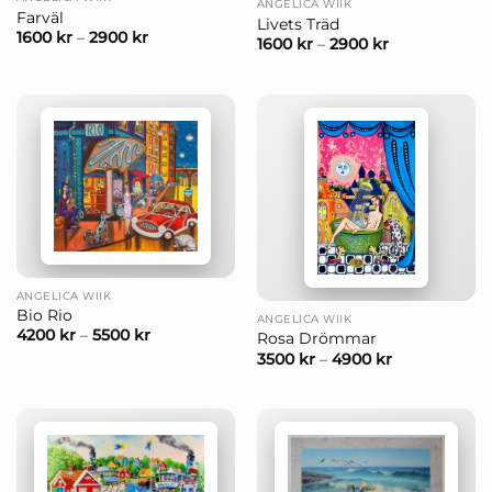
ANGELICA WIIK
Farväl
Livets Träd
1600
kr
–
2900
kr
1600
kr
–
2900
kr
ANGELICA WIIK
Bio Rio
ANGELICA WIIK
4200
kr
–
5500
kr
Rosa Drömmar
3500
kr
–
4900
kr