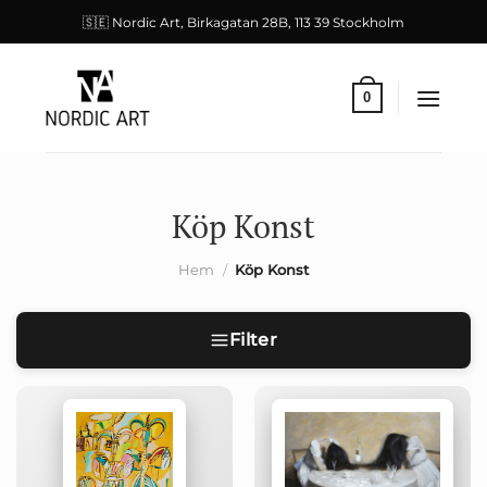
Skip
🇸🇪 Nordic Art, Birkagatan 28B, 113 39 Stockholm
to
content
0
Köp Konst
Hem
/
Köp Konst
Filter