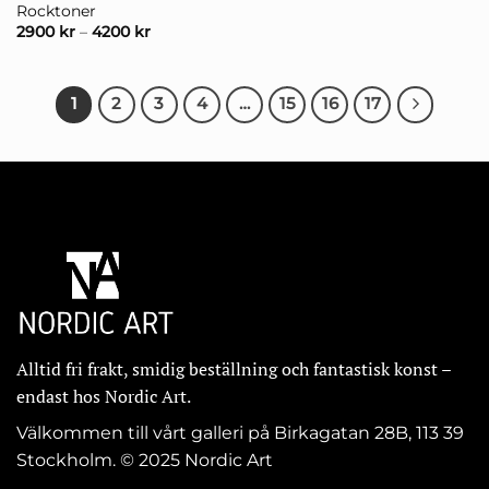
Rocktoner
2900
kr
–
4200
kr
1
2
3
4
…
15
16
17
Alltid fri frakt, smidig beställning och fantastisk konst –
endast hos Nordic Art.
Välkommen till vårt galleri på Birkagatan 28B, 113 39
Stockholm. © 2025 Nordic Art