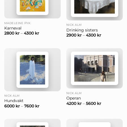
MADELEINE PYK
NICK ALM
Karneval
Drinking sisters
2800
kr
–
4300
kr
2900
kr
–
4300
kr
NICK ALM
NICK ALM
Operan
Hundvakt
4200
kr
–
5600
kr
6000
kr
–
7600
kr