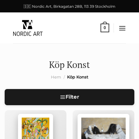
Skip
🇸🇪 Nordic Art, Birkagatan 28B, 113 39 Stockholm
to
content
0
Köp Konst
Hem
/
Köp Konst
Filter