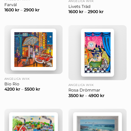
ANGELICA WIIK
Farväl
Livets Träd
1600
kr
–
2900
kr
1600
kr
–
2900
kr
ANGELICA WIIK
Bio Rio
ANGELICA WIIK
4200
kr
–
5500
kr
Rosa Drömmar
3500
kr
–
4900
kr