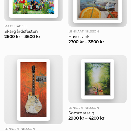
MATS HÅDELL
Skärgårdsfesten
LENNART NILSSON
Havsstänk
2600
kr
–
3600
kr
2700
kr
–
3800
kr
LENNART NILSSON
Sommarstig
2900
kr
–
4200
kr
LENNART NILSSON