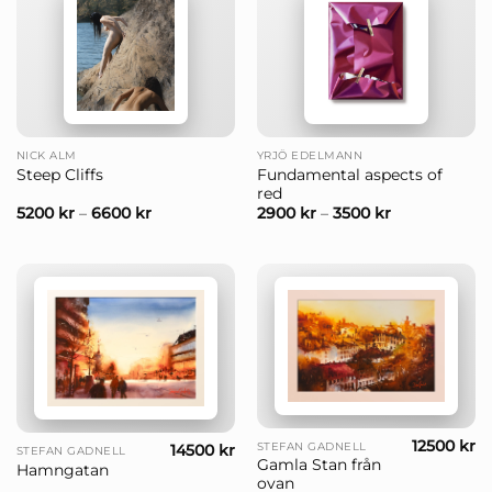
NICK ALM
YRJÖ EDELMANN
Fundamental aspects of
Steep Cliffs
red
5200
kr
–
6600
kr
2900
kr
–
3500
kr
12500
kr
STEFAN GADNELL
14500
kr
STEFAN GADNELL
Gamla Stan från
Hamngatan
ovan