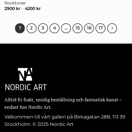
Rocktoner
2900
kr
–
4200
kr
1
2
3
4
…
15
16
17
Alltid fri frakt, smidig beställning och fantastisk konst –
endast hos Nordic Art.
Välkommen till vårt galleri på Birkagatan 28B, 113 39
Stockholm. © 2025 Nordic Art