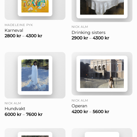
MADELEINE PYK
NICK ALM
Karneval
Drinking sisters
2800
kr
–
4300
kr
2900
kr
–
4300
kr
NICK ALM
NICK ALM
Operan
Hundvakt
4200
kr
–
5600
kr
6000
kr
–
7600
kr