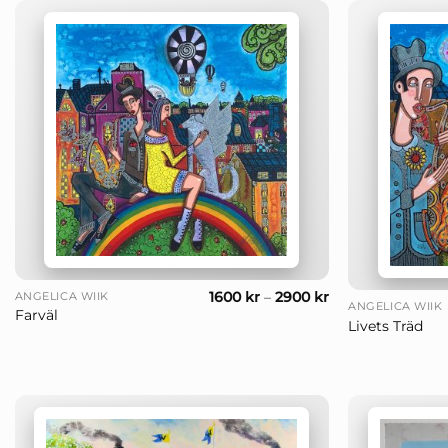
+
+
1600
kr
–
2900
kr
ANGELICA WIIK
ANGELICA WIIK
Farväl
Livets Träd