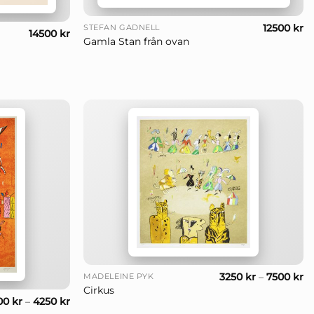
+
12500
kr
STEFAN GADNELL
14500
kr
Gamla Stan från ovan
+
3250
kr
–
7500
kr
MADELEINE PYK
Cirkus
00
kr
–
4250
kr