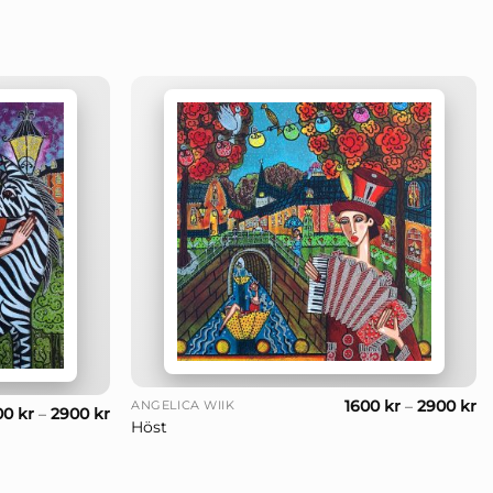
+
1600
kr
–
2900
kr
ANGELICA WIIK
00
kr
–
2900
kr
Höst