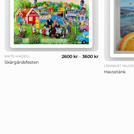
+
+
2600
kr
–
3600
kr
MATS HÅDELL
Skärgårdsfesten
LENNART NILSS
Havsstänk