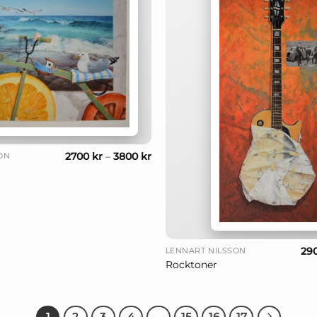
2700
kr
–
3800
kr
ON
+
29
LENNART NILSSON
Rocktoner
1
2
3
4
…
15
16
17