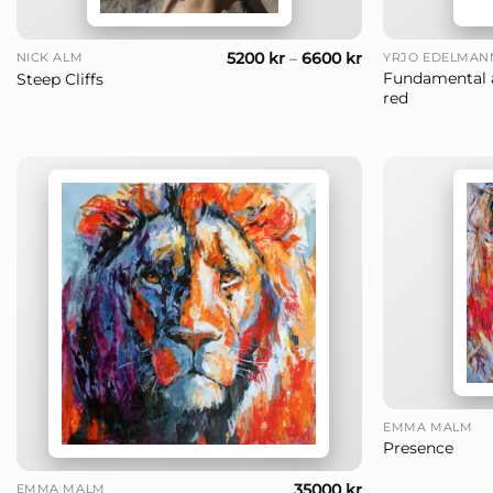
+
+
5200
kr
–
6600
kr
NICK ALM
YRJÖ EDELMAN
Fundamental 
Steep Cliffs
red
+
EMMA MALM
Presence
+
35000
kr
EMMA MALM