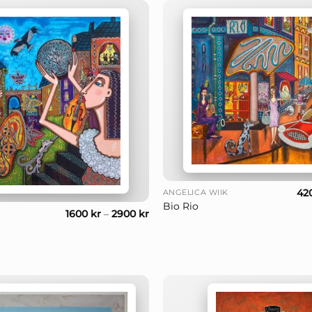
+
42
ANGELICA WIIK
Bio Rio
1600
kr
–
2900
kr