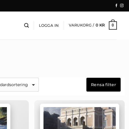
VARUKORG /
0
KR
0
LOGGA IN
Rensa filter