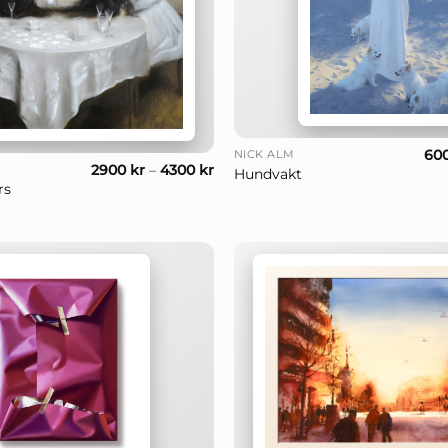
+
60
NICK ALM
2900
kr
–
4300
kr
Hundvakt
rs