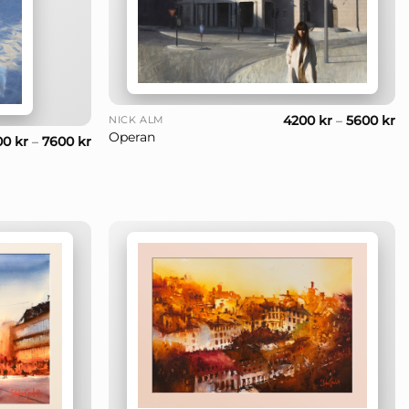
+
4200
kr
–
5600
kr
NICK ALM
Operan
00
kr
–
7600
kr