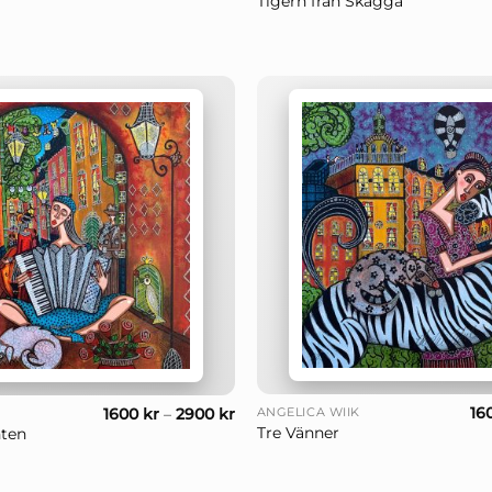
Tigern från Skägga
+
16
1600
kr
–
2900
kr
ANGELICA WIIK
Tre Vänner
ten