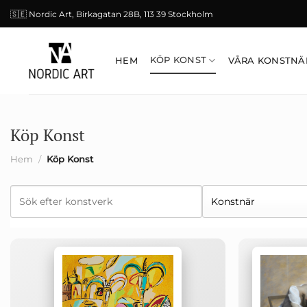
Skip
🇸🇪 Nordic Art, Birkagatan 28B, 113 39 Stockholm
to
content
KÖP KONST
HEM
VÅRA KONSTNÄ
Köp Konst
Hem
/
Köp Konst