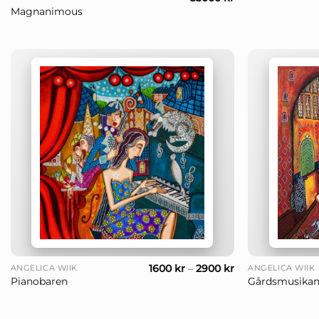
Magnanimous
+
+
1600
kr
–
2900
kr
ANGELICA WIIK
ANGELICA WIIK
Pianobaren
Gårdsmusikan