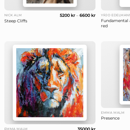
+
+
5200
kr
–
6600
kr
NICK ALM
YRJÖ EDELMAN
Fundamental 
Steep Cliffs
red
+
EMMA MALM
Presence
+
35000
kr
EMMA MALM