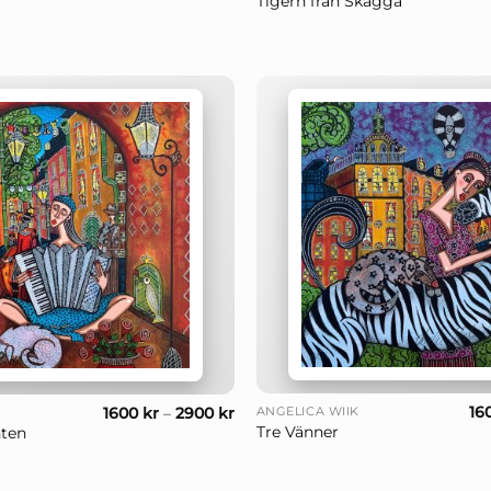
Tigern från Skägga
+
16
1600
kr
–
2900
kr
ANGELICA WIIK
Tre Vänner
ten