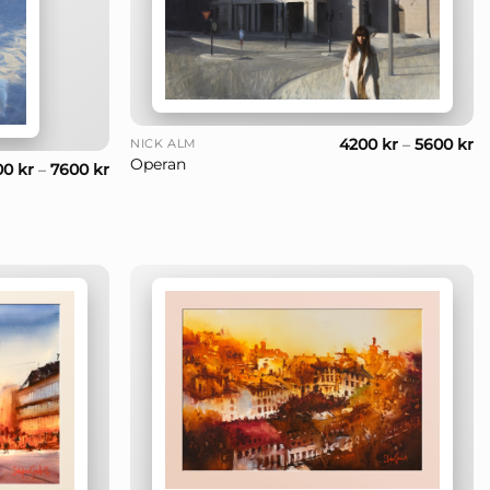
+
4200
kr
–
5600
kr
NICK ALM
Operan
00
kr
–
7600
kr