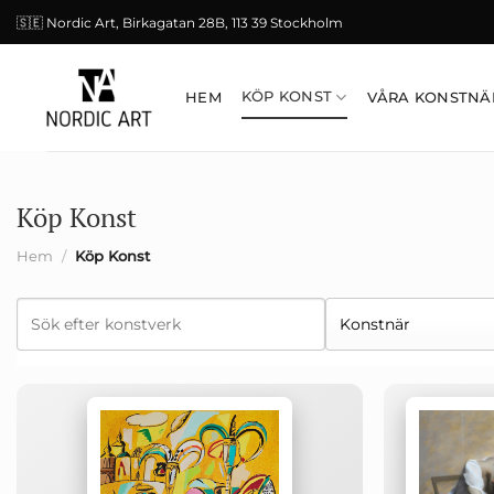
Skip
🇸🇪 Nordic Art, Birkagatan 28B, 113 39 Stockholm
to
content
KÖP KONST
HEM
VÅRA KONSTNÄ
Köp Konst
Hem
/
Köp Konst