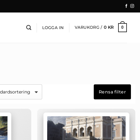
VARUKORG /
0
KR
0
LOGGA IN
Rensa filter