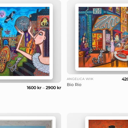
+
42
ANGELICA WIIK
Bio Rio
1600
kr
–
2900
kr