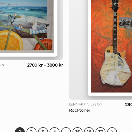
2700
kr
–
3800
kr
ON
+
29
LENNART NILSSON
Rocktoner
1
2
3
4
…
15
16
17