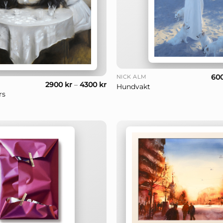
+
60
NICK ALM
2900
kr
–
4300
kr
Hundvakt
rs