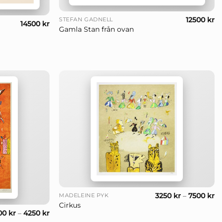
+
12500
kr
STEFAN GADNELL
14500
kr
Gamla Stan från ovan
+
3250
kr
–
7500
kr
MADELEINE PYK
Cirkus
00
kr
–
4250
kr