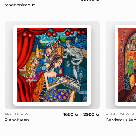
Magnanimous
+
+
1600
kr
–
2900
kr
ANGELICA WIIK
ANGELICA WIIK
Pianobaren
Gårdsmusikan