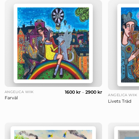
+
+
1600
kr
–
2900
kr
ANGELICA WIIK
ANGELICA WIIK
Farväl
Livets Träd