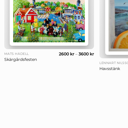
+
+
2600
kr
–
3600
kr
MATS HÅDELL
Skärgårdsfesten
LENNART NILSS
Havsstänk