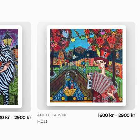
+
1600
kr
–
2900
kr
ANGELICA WIIK
00
kr
–
2900
kr
Höst